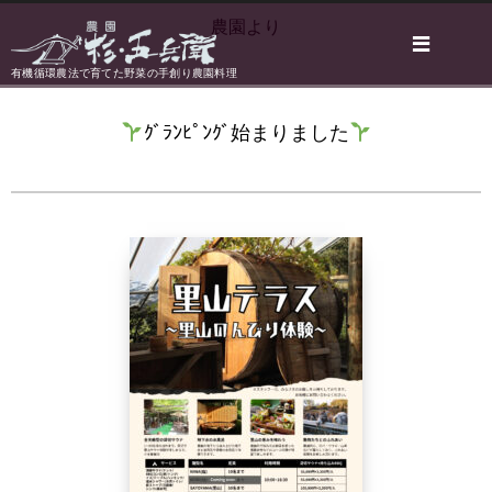
農園より
有機循環農法で育てた野菜の手創り農園料理
ｸﾞﾗﾝﾋﾟﾝｸﾞ始まりました