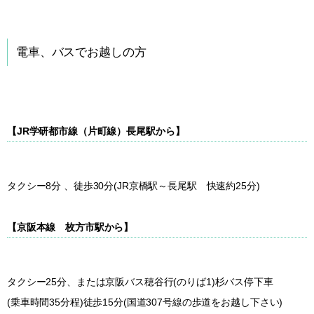
電車、バスでお越しの方
【JR学研都市線（片町線）
長尾駅
から】
タクシー8分 、徒歩30分(JR京橋駅～長尾駅 快速約25分)
【京阪本線
枚方市駅
から】
タクシー25分、または京阪バス穂谷行(のりば1)杉バス停下車
(乗車時間35分程)徒歩15分(国道307号線の歩道をお越し下さい)