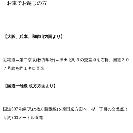
お車でお越しの方
【大阪、兵庫、和歌山方面より】
近畿道→
第二京阪(枚方学研)
→津田北町３の交差点を右折。国道３０
７号線を約１キロ直進
【国道一号線 枚方方面より】
国道307号線(又は枚方藤阪線)
を京田辺方面へ 杉一丁目の交差点よ
り約700メートル直進