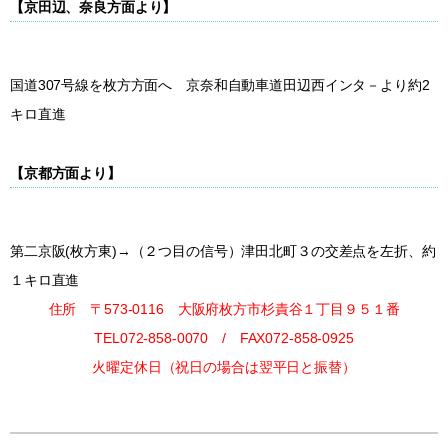
【京田辺、奈良方面より】
国道307号線
を枚方方面へ 京奈和自動車道
田辺西インタ－
より約2
キロ直進
【京都方面より】
第二京阪
(枚方東)→（２つ目の信号）津田北町３の交差点を左折、約
１キロ直進
住所
〒573-0116 大阪府枚方市杉責谷１丁目９５１番
TEL072-858-0070 / FAX072-858-0925
火曜定休日（祝日の場合は翌平日と振替）